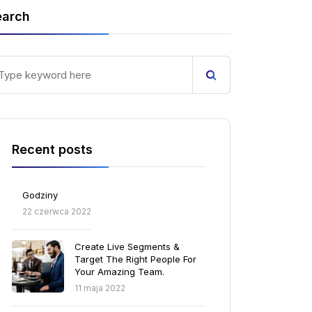
earch
Recent posts
Godziny
22 czerwca 2022
Create Live Segments &
Target The Right People For
Your Amazing Team.
11 maja 2022